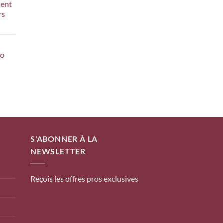
nent
rs
ro
S'ABONNER À LA
NEWSLETTER
Reçois les offres pros exclusives