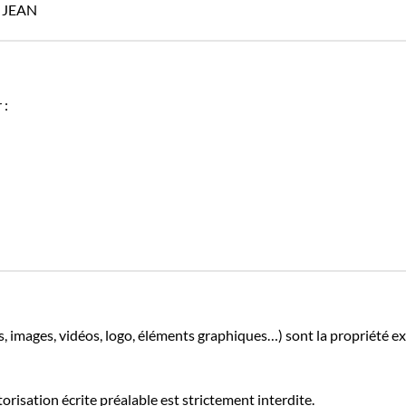
T JEAN
 :
es, images, vidéos, logo, éléments graphiques…) sont la propriété e
risation écrite préalable est strictement interdite.