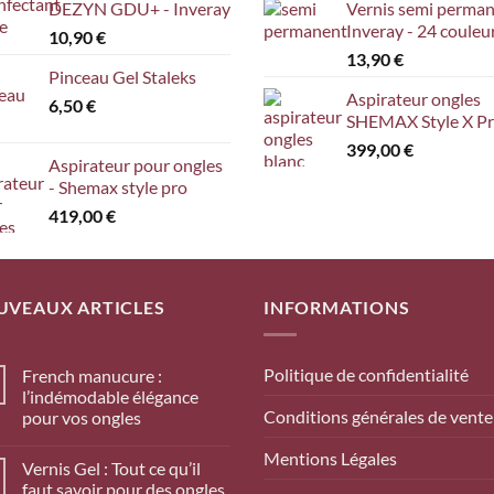
DEZYN GDU+ - Inveray
Vernis semi perma
Inveray - 24 couleu
10,90
€
13,90
€
Pinceau Gel Staleks
Aspirateur ongles
6,50
€
SHEMAX Style X P
399,00
€
Aspirateur pour ongles
- Shemax style pro
419,00
€
UVEAUX ARTICLES
INFORMATIONS
Politique de confidentialité
French manucure :
l’indémodable élégance
Conditions générales de vente
pour vos ongles
Mentions Légales
Vernis Gel : Tout ce qu’il
faut savoir pour des ongles