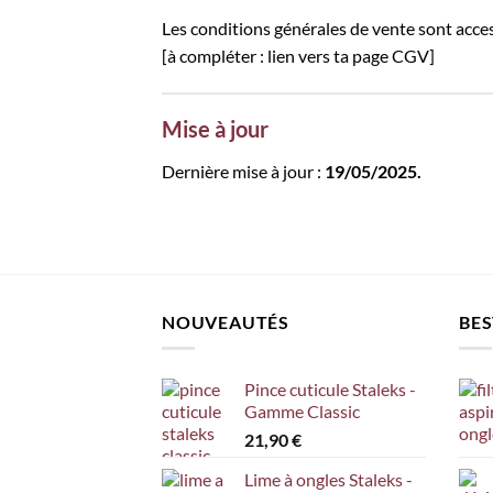
Les conditions générales de vente sont access
[à compléter : lien vers ta page CGV]
Mise à jour
Dernière mise à jour :
19/05/2025.
NOUVEAUTÉS
BES
Pince cuticule Staleks -
Gamme Classic
21,90
€
Lime à ongles Staleks -