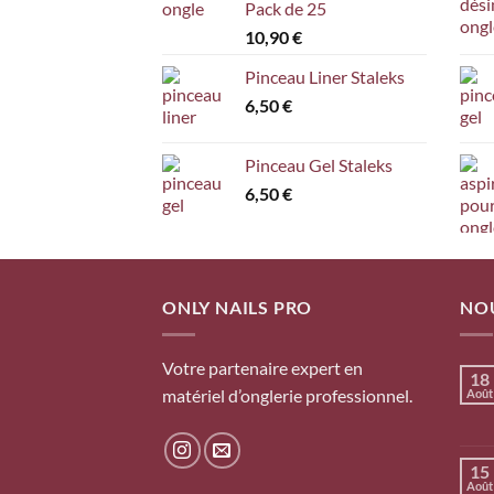
Pack de 25
10,90
€
Pinceau Liner Staleks
6,50
€
Pinceau Gel Staleks
6,50
€
ONLY NAILS PRO
NO
Votre partenaire expert en
18
matériel d’onglerie professionnel.
Août
15
Août