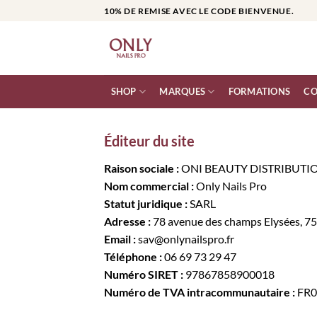
Passer
10% DE REMISE AVEC LE CODE BIENVENUE.
au
contenu
SHOP
MARQUES
FORMATIONS
CO
Éditeur du site
Raison sociale :
ONI BEAUTY DISTRIBUTI
Nom commercial :
Only Nails Pro
Statut juridique :
SARL
Adresse :
78 avenue des champs Elysées, 75
Email :
sav@onlynailspro.fr
Téléphone :
06 69 73 29 47
Numéro SIRET :
97867858900018
Numéro de TVA intracommunautaire :
FR0